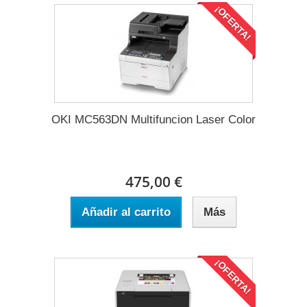
¡OFERTA!
OKI MC563DN Multifuncion Laser Color
475,00 €
Añadir al carrito
Más
¡OFERTA!