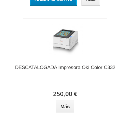
DESCATALOGADA Impresora Oki Color C332
250,00 €
Más