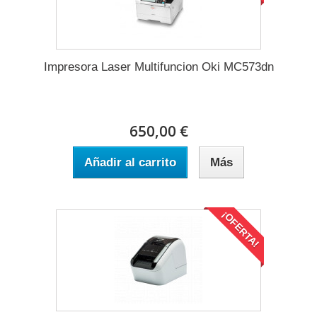
Impresora Laser Multifuncion Oki MC573dn
650,00 €
Añadir al carrito
Más
¡OFERTA!