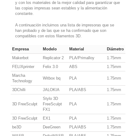
y con los materiales de la mejor calidad para garantizar que
las copias impresas sean estables y la alimentación
constante.
A continuación incluimos una lista de impresoras que se
han probado y de las que se ha confirmado que son
compatibles con estos filamentos 3D.
Empresa
Modelo
Material
Diámetro
Makerbot
Replicator 2
PLA/Primalloy
1.75mm
FELIXprinter
Felix 3.0
ABS
1.75mm
Marcha
Witbox bq
PLA
1.75mm
Technology
3DChilli
JALOKIA
PLA/ABS
1.75mm
Stylo 3D
3D FreeSculpt
FreeSculpt
PLA
1.75mm
FX1
3D FreeSculpt
EX1
PLA
1.75mm
be3D
DeeGreen
PLA/ABS
1.75mm
WASP
DeltaWASP
PLA/ABS
1.75mm