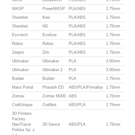
WASP
PowerWASP
PLA/ABS
1.75mm
Sharebot
Kiwi
PLA/ABS
1.75mm
Sharebot
NG
PLA/ABS
1.75mm
Evo-tech
Evolizer
PLA/ABS
1.75mm
Robox
Robox
PLA/ABS
1.75mm
Zeepro
Zim
PLA/ABS
1.75mm
Ultimaker
Ultimaker
PLA
3.00mm
Ultimaker
Ultimaker 2
PLA
3.00mm
Builder
Builder
PLA
1.75mm
Mass Portal
Pharaoh ED
ABS/PLA/Primalloy
1.75mm
Zortrax
Zortrax M200
ABS
1.75mm
CraftUnique
Craftbot
ABS/PLA
1.75mm
3D Printers
Factory
NaviTracer
3D Gence
ABS/PLA
1.75mm
Polska Sp. z