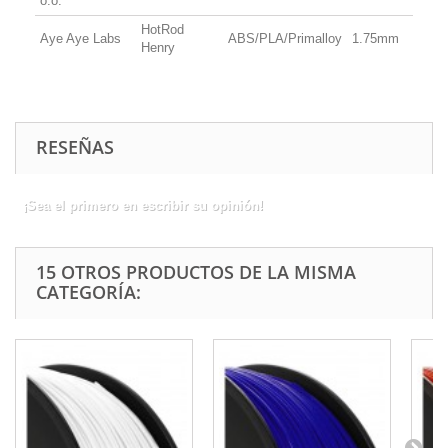
o.o.
HotRod
Aye Aye Labs
ABS/PLA/Primalloy
1.75mm
Henry
RESEÑAS
¡Sea el primero en escribir su opinión!
15 OTROS PRODUCTOS DE LA MISMA
CATEGORÍA: