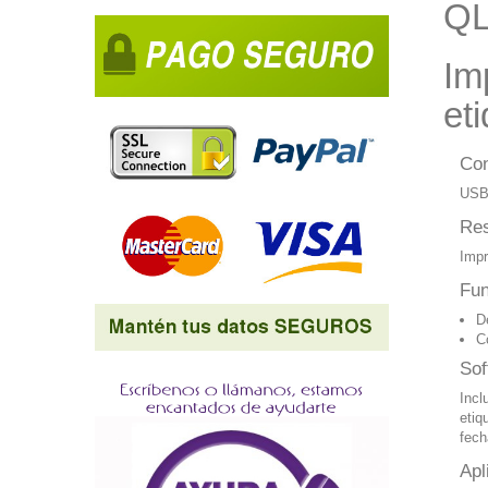
QL
Im
et
Co
US
Res
Impr
Fun
D
C
Sof
Incl
etiq
fech
Apl