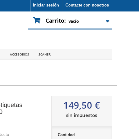
Iniciar sesión
Contacte con nosotros
Carrito:
vacío
S
ACCESORIOS
SCANER
149,50 €
tiquetas
0
sin impuestos
ducto
Cantidad