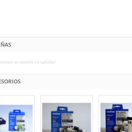
EÑAS
primero en escribir su opinión!
ESORIOS