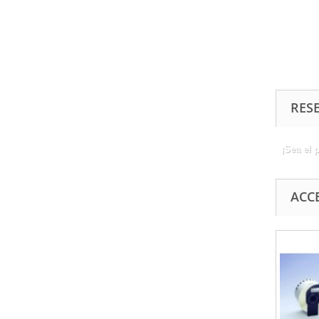
RES
¡Sea el 
ACC