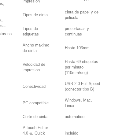
impresion
es,
cinta de papel y de
Tipos de cinta
pelicula
...
s...
Tipos de
precortadas y
ntas no
etiquetas
continuas
Ancho maximo
Hasta 103mm
de cinta
Hasta 69 etiquetas
Velocidad de
por minuto
impresion
(110mm/seg)
USB 2.0 Full Speed
Conectividad
(conector tipo B)
Windows, Mac,
PC compatible
Linux
Corte de cinta
automatico
P-touch Editor
4.0 &, Quick
incluido