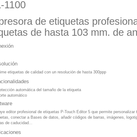
-1100
presora de etiquetas profesion
iquetas de hasta 103 mm. de a
nexión
B
olución
ime etiquetas de calidad con un resolución de hasta 300ppp
cionalidades
etección automática del tamaño de la etiqueta
orte automático
tware
uye editor profesional de etiquetas P-Touch Editor 5 que permite personalizar 
uetas, conectar a Bases de datos, añadir códigos de barras, imágenes, logoti
as de caducidad...
icaciones