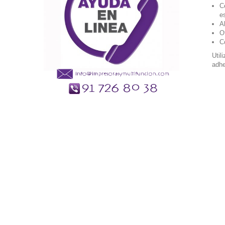
C
es
A
O
C
Util
adhe