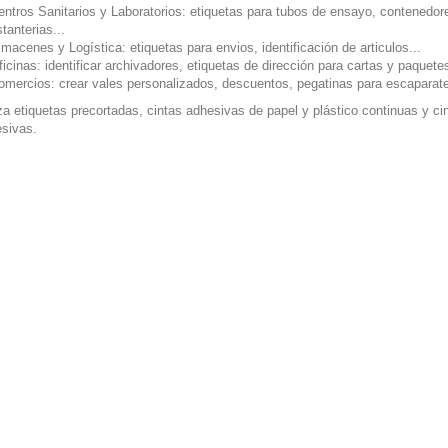
entros Sanitarios y Laboratorios: etiquetas para tubos de ensayo, contenedor
tanterias...
lmacenes y Logística: etiquetas para envios, identificación de articulos...
ficinas: identificar archivadores, etiquetas de dirección para cartas y paquetes
omercios: crear vales personalizados, descuentos, pegatinas para escaparate
iza etiquetas precortadas, cintas adhesivas de papel y plástico continuas y ci
sivas.