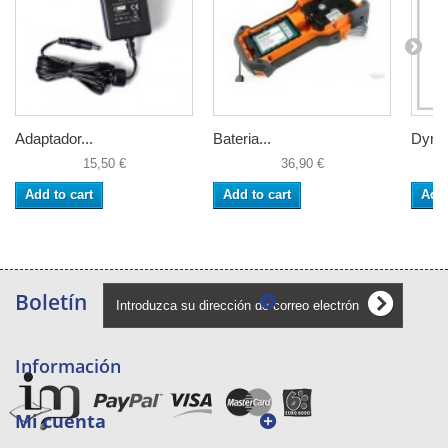
Adaptador...
Bateria...
Dymo
15,50 €
36,90 €
Add to cart
Add to cart
Add 
Boletín
Información
Mi cuenta