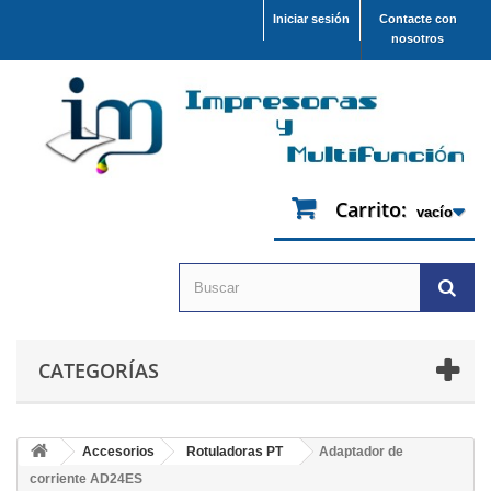
Iniciar sesión
Contacte con
nosotros
Carrito:
vacío
CATEGORÍAS
Accesorios
Rotuladoras PT
Adaptador de
corriente AD24ES