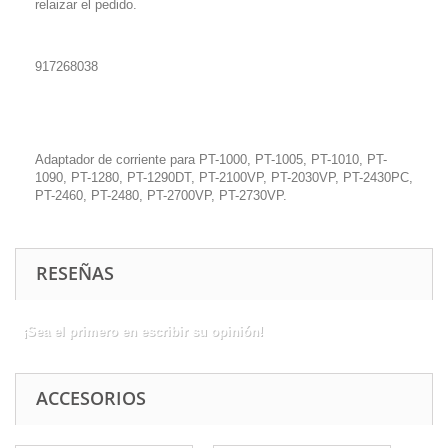
relaizar el pedido.
917268038
Adaptador de corriente para PT-1000, PT-1005, PT-1010, PT-
1090, PT-1280, PT-1290DT, PT-2100VP, PT-2030VP, PT-2430PC,
PT-2460, PT-2480, PT-2700VP, PT-2730VP.
RESEÑAS
¡Sea el primero en escribir su opinión!
ACCESORIOS