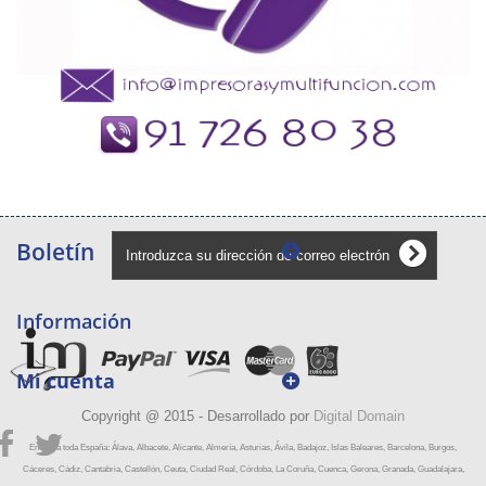
Boletín
Información
Mi cuenta
Copyright @ 2015 - Desarrollado por
Digital Domain
Envíos a toda España: Álava, Albacete, Alicante, Almería, Asturias, Ávila, Badajoz, Islas Baleares, Barcelona, Burgos,
Cáceres, Cádiz, Cantabria, Castellón, Ceuta, Ciudad Real, Córdoba, La Coruña, Cuenca, Gerona, Granada, Guadalajara,