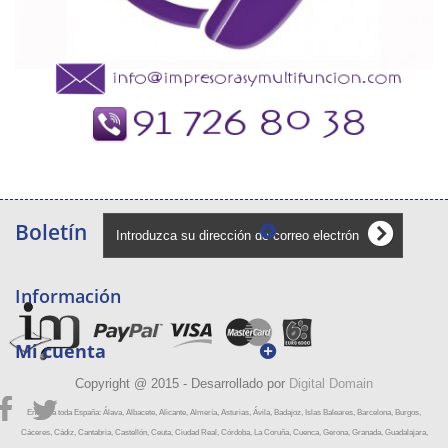
Boletín
Información
Mi cuenta
Copyright @ 2015 - Desarrollado por
Digital Domain
Envíos a toda España: Álava, Albacete, Alicante, Almería, Asturias, Ávila, Badajoz, Islas Baleares, Barcelona, Burgos,
Cáceres, Cádiz, Cantabria, Castellón, Ceuta, Ciudad Real, Córdoba, La Coruña, Cuenca, Gerona, Granada, Guadalajara,